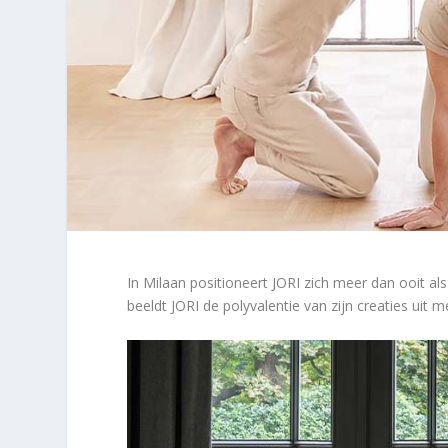
In Milaan positioneert JORI zich meer dan ooit a
beeldt JORI de polyvalentie van zijn creaties uit me