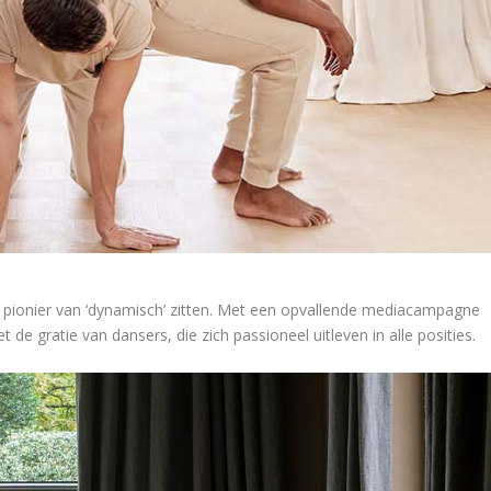
ls pionier van ‘dynamisch’ zitten. Met een opvallende mediacampagne
t de gratie van dansers, die zich passioneel uitleven in alle posities.