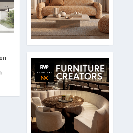
ten
n