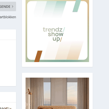
GENDE
tartblokken