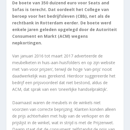
De boete van 350 duizend euro voor Seats and
Sofas is terecht. Dat oordeelt het College van
beroep voor het bedrijfsleven (CBb), net als de
rechtbank in Rotterdam eerder. De boete werd
enkele jaren geleden opgelegd door de Autoriteit
Consument en Markt (ACM) wegens
nepkortingen.
Van januari 2016 tot maart 2017 adverteerde de
meubelketen in huis-aan-huisfolders en op zijn website
met ‘van-voor prijzen’, terwijl de hoge ‘van-prijs’ nooit
daadwerkelijk was gerekend. Hierdoor suggereerde het
bedrijf een prijsvoordeel dat niet bestond, aldus de
ACM, dat sprak van een ‘oneerlijke handselpraktijk’.
Daarnaast waren de meubels in de winkels niet
voorzien van correcte beprijzing. Klanten konden alleen
de prijs achterhalen met hulp van de verkoper en de
prijslijst in de winkel, wat in strijd is met de Prijzenwet.
Daarin staat dat de consument zelfstandig de prijs van