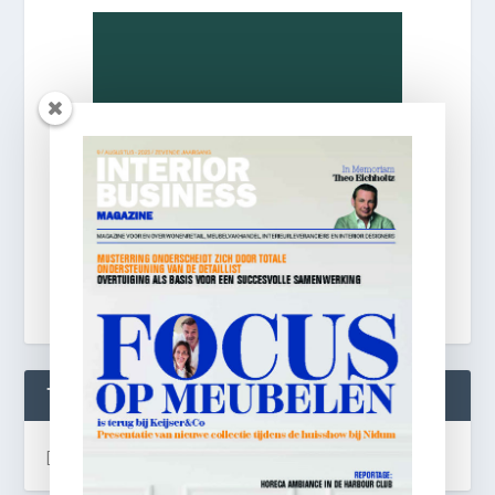
TWEETS
[custom-twitter-feeds]