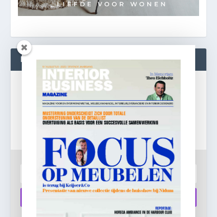
BLIJF OP DE HOOGTE!
Gratis
e-mail nieuwsbrief!
Laat je e-mailadres achter en ontvang dagelijks
ontbijtnieuws in je mailbox.
Aanmelden