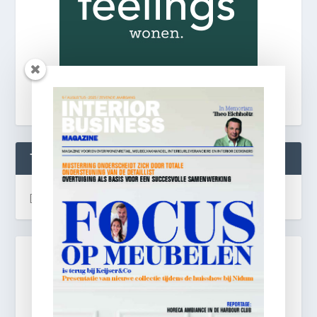
TWEETS
[custom-twitter-feeds]