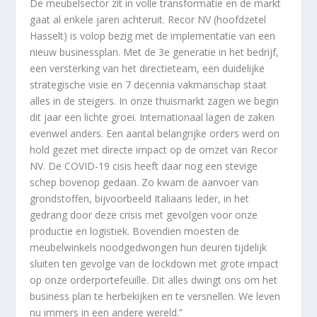
De meubelsector zit in volle transformatie en de markt
gaat al enkele jaren achteruit. Recor NV (hoofdzetel
Hasselt) is volop bezig met de implementatie van een
nieuw businessplan. Met de 3e generatie in het bedrijf,
een versterking van het directieteam, een duidelijke
strategische visie en 7 decennia vakmanschap staat
alles in de steigers. In onze thuismarkt zagen we begin
dit jaar een lichte groei. Internationaal lagen de zaken
evenwel anders. Een aantal belangrijke orders werd on
hold gezet met directe impact op de omzet van Recor
NV. De COVID-19 cisis heeft daar nog een stevige
schep bovenop gedaan. Zo kwam de aanvoer van
grondstoffen, bijvoorbeeld Italiaans leder, in het
gedrang door deze crisis met gevolgen voor onze
productie en logistiek. Bovendien moesten de
meubelwinkels noodgedwongen hun deuren tijdelijk
sluiten ten gevolge van de lockdown met grote impact
op onze orderportefeuille. Dit alles dwingt ons om het
business plan te herbekijken en te versnellen. We leven
nu immers in een andere wereld.”