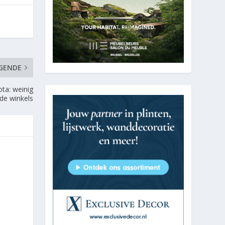
GENDE
ota: weinig
de winkels