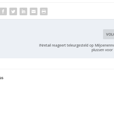
VOL
INretail reageert teleurgesteld op Miljoenenn
plussen voor 
ss