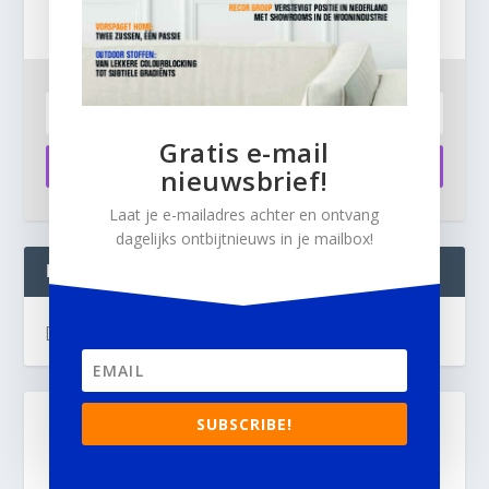
ontbijtnieuws in je mailbox.
Gratis e-mail
Aanmelden
nieuwsbrief!
Laat je e-mailadres achter en ontvang
dagelijks ontbijtnieuws in je mailbox!
INTERIOR BUSINESS LIVE:
[instagram-feed]
SUBSCRIBE!