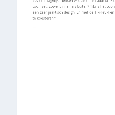
zoveel mogelijk mensen wilt delen, en daar klink
toon zet, zowel binnen als buiten? Tiki is hét toon
een zeer praktisch design. En met de Tiki-krukke
te koesteren.”