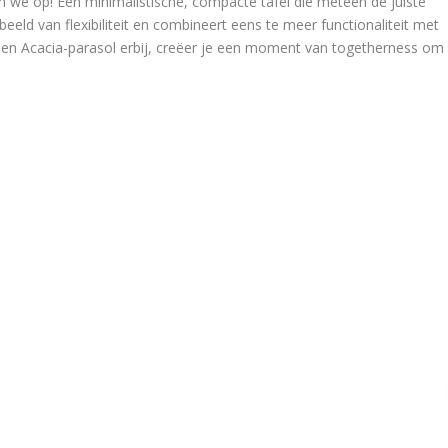
en we op! Een minimalistische, compacte tafel die meteen de juiste
beeld van flexibiliteit en combineert eens te meer functionaliteit met
n en Acacia-parasol erbij, creëer je een moment van togetherness om