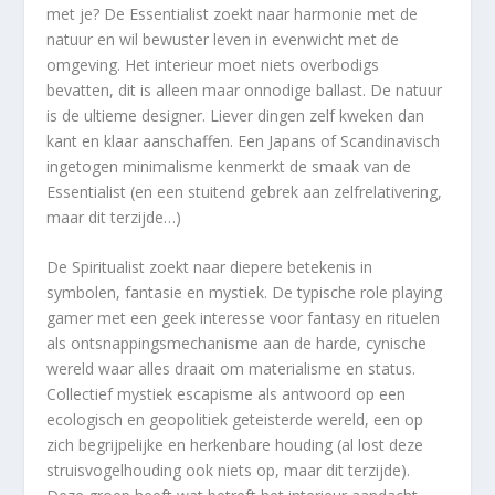
met je? De Essentialist zoekt naar harmonie met de
natuur en wil bewuster leven in evenwicht met de
omgeving. Het interieur moet niets overbodigs
bevatten, dit is alleen maar onnodige ballast. De natuur
is de ultieme designer. Liever dingen zelf kweken dan
kant en klaar aanschaffen. Een Japans of Scandinavisch
ingetogen minimalisme kenmerkt de smaak van de
Essentialist (en een stuitend gebrek aan zelfrelativering,
maar dit terzijde…)
De Spiritualist zoekt naar diepere betekenis in
symbolen, fantasie en mystiek. De typische role playing
gamer met een geek interesse voor fantasy en rituelen
als ontsnappingsmechanisme aan de harde, cynische
wereld waar alles draait om materialisme en status.
Collectief mystiek escapisme als antwoord op een
ecologisch en geopolitiek geteisterde wereld, een op
zich begrijpelijke en herkenbare houding (al lost deze
struisvogelhouding ook niets op, maar dit terzijde).