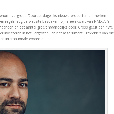
 enorm vergroot. Doordat dagelijks nieuwe producten en merken
ten regelmatig de website bezoeken. Bijna een kwart van NADUVI’s
aanden en dat aantal groeit maandelijks door. Gross geeft aan: “We
 investeren in het vergroten van het assortiment, uitbreiden van on
n internationale expansie.”