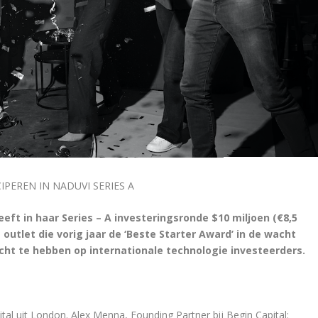
PEREN IN NADUVI SERIES A
eft in haar Series – A investeringsronde $10 miljoen (€8,5
outlet die vorig jaar de ‘Beste Starter Award’ in de wacht
cht te hebben op internationale technologie investeerders.
tal uit London. Alex Menna, Founding Partner bij Begin Capital: